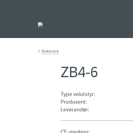
Gå til hovedinnh
Rekkverk
ZB4-6
Type veiutstyr:
Produsent:
Leverandør:
CE-merking: