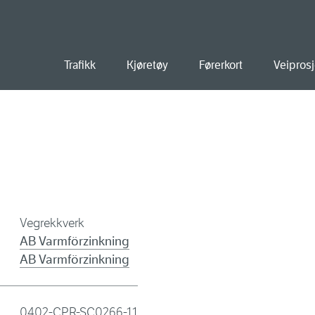
old
Trafikk
Kjøretøy
Førerkort
Veiprosj
Vegrekkverk
AB Varmförzinkning
AB Varmförzinkning
0402-CPR-SC0266-11