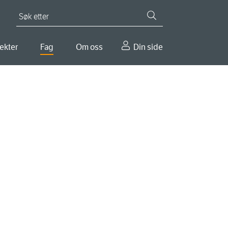
Søk etter
ekter
Fag
Om oss
Din side