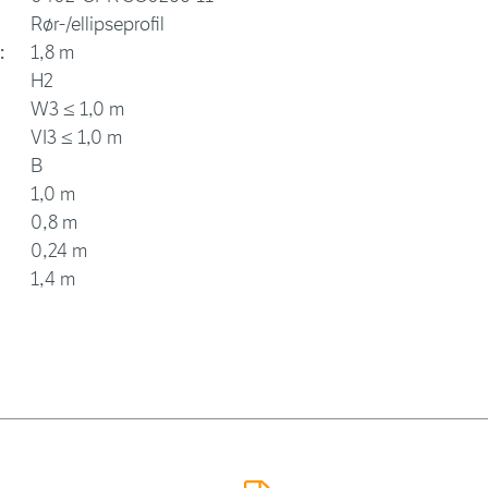
Rør-/ellipseprofil
:
1,8 m
H2
W3 ≤ 1,0 m
VI3 ≤ 1,0 m
B
1,0 m
0,8 m
0,24 m
1,4 m