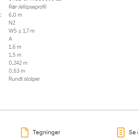
Rør-/ellipseprofil
:
6,0 m
N2
W5 ≤ 1,7 m
A
1,6 m
1,5 m
0,242 m
0,63 m
Rundt stolper
Tegninger
Se