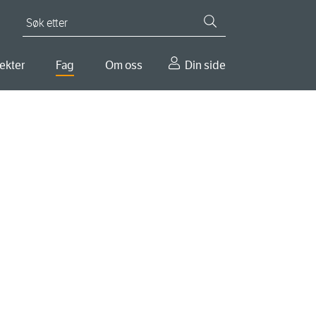
Søk etter
ekter
Fag
Om oss
Din side