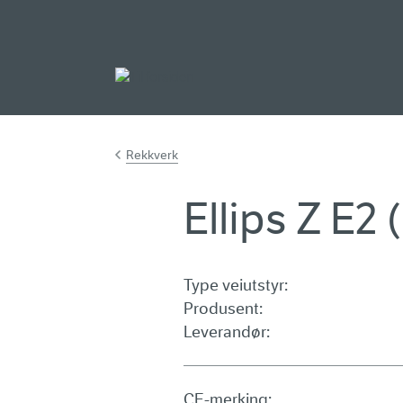
Gå til hovedinnh
Rekkverk
Ellips Z E2
Type veiutstyr:
Produsent:
Leverandør:
CE-merking: