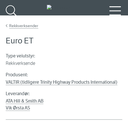
Gå til hovedinnhold
Søk
Meny
Rekkverksender
Euro ET
Type veiutstyr:
Rekkverksende
Produsent:
VALTIR (tidligere Trinity Highway Products International)
Leverandør:
ATA Hill & Smith AB
Vik Ørsta AS