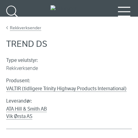
Gå til hovedinnhold
Søk
Meny
Rekkverksender
TREND DS
Type veiutstyr:
Rekkverksende
Produsent:
VALTIR (tidligere Trinity Highway Products International)
Leverandør:
ATA Hill & Smith AB
Vik Ørsta AS