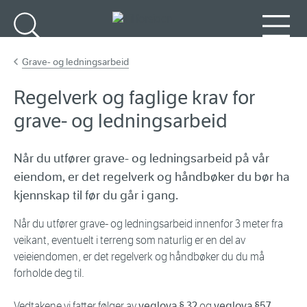
Gå til hovedinnhold
Søk
Meny
Grave- og ledningsarbeid
Regelverk og faglige krav for
grave- og ledningsarbeid
Når du utfører grave- og ledningsarbeid på vår
eiendom, er det regelverk og håndbøker du bør ha
kjennskap til før du går i gang.
Når du utfører grave- og ledningsarbeid innenfor 3 meter fra
veikant, eventuelt i terreng som naturlig er en del av
veieiendomen, er det regelverk og håndbøker du du må
forholde deg til.
Vedtakene vi fatter følger av
veglova § 32
og
veglova §57
,