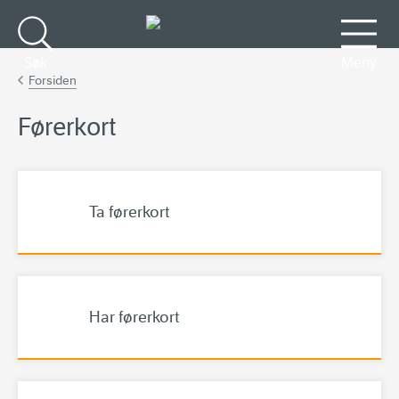
Gå til hovedinnhold
Søk
Meny
Forsiden
Førerkort
Ta førerkort
Har førerkort