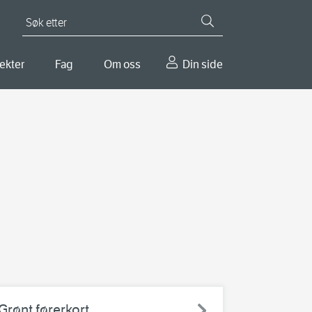
Søk etter
ekter
Fag
Om oss
Din side
Grønt førerkort