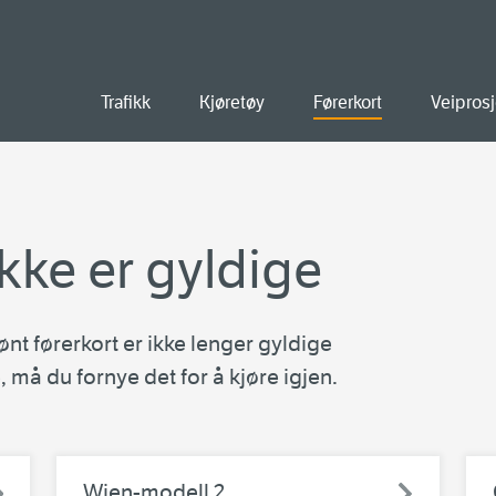
old
Trafikk
Kjøretøy
Førerkort
Veiprosj
kke er gyldige
t førerkort er ikke lenger gyldige
, må du fornye det for å kjøre igjen.
Wien-modell 2