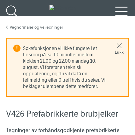
Gå til hovedinnhold
Søk
Meny
Vegnormaler og veiledninger
Søkefunksjonen vil ikke fungere i et
Lukk
tidsrom på ca. 10 minutter mellom
klokken 21.00 og 22.00 mandag 10.
august. Vi foretar en teknisk
oppdatering, og du vil da få en
feilmelding eller 0 treff hvis du søker. Vi
beklager ulempene dette medfører.
V426 Prefabrikkerte brubjelker
Tegninger av forhåndsgodkjente prefabrikkerte