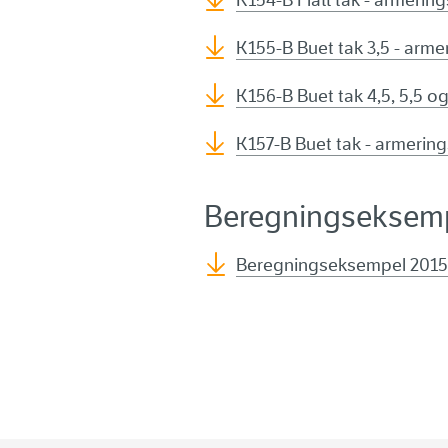
K154-B Flatt tak - armeri
K155-B Buet tak 3,5 - arm
K156-B Buet tak 4,5, 5,5 o
K157-B Buet tak - armeri
Beregningseksem
Beregningseksempel 2015