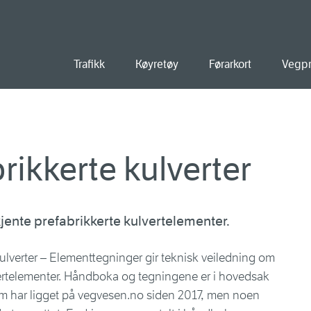
old
Trafikk
Køyretøy
Førarkort
Vegpr
rikkerte kulverter
ente prefabrikkerte kulvertelementer.
ulverter – Elementtegninger gir teknisk veiledning om
ertelementer. Håndboka og tegningene er i hovedsak
om har ligget på vegvesen.no siden 2017, men noen