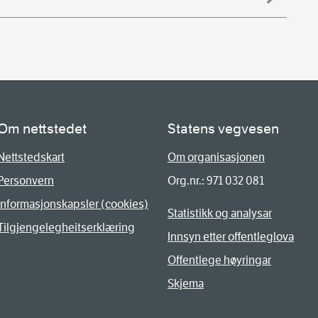
Om nettstedet
Statens vegvesen
Nettstedskart
Om organisasjonen
Personvern
Org.nr.: 971 032 081
Informasjonskapsler (cookies)
Statistikk og analysar
Tilgjengelegheitserklæring
Innsyn etter offentleglova
Offentlege høyringar
Skjema