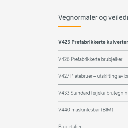
Vegnormaler og veiled
V425 Prefabrikkerte kulverte
V426 Prefabrikkerte brubjelker
V427 Platebruer – utskifting av b
V433 Standard ferjekaibrutegnin
V440 maskinlesbar (BIM)
Brudetaljer