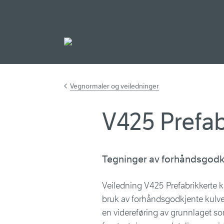
Gå til hovedinnh
Vegnormaler og veiledninger
V425 Prefab
Tegninger av forhåndsgodkj
Veiledning V425 Prefabrikkerte k
bruk av forhåndsgodkjente kulv
en videreføring av grunnlaget s