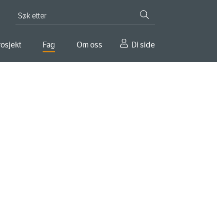
Søk etter
osjekt
Fag
Om oss
Di side