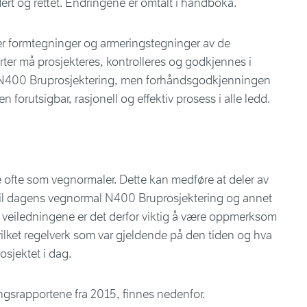
idert og rettet. Endringene er omtalt i håndboka.
 formtegninger og armeringstegninger av de
rter må prosjekteres, kontrolleres og godkjennes i
l N400 Bruprosjektering, men forhåndsgodkjenningen
en forutsigbar, rasjonell og effektiv prosess i alle ledd.
e ofte som vegnormaler. Dette kan medføre at deler av
 til dagens vegnormal N400 Bruprosjektering og annet
 veiledningene er det derfor viktig å være oppmerksom
vilket regelverk som var gjeldende på den tiden og hva
osjektet i dag.
gsrapportene fra 2015, finnes nedenfor.