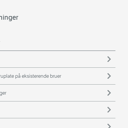
ninger
r
ruplate på eksisterende bruer
ger