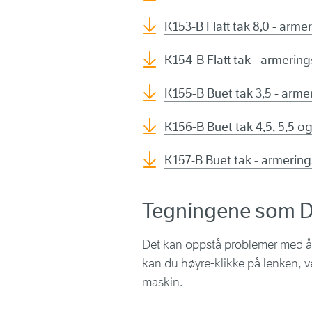
K153-B Flatt tak 8,0 - arme
K154-B Flatt tak - armerin
K155-B Buet tak 3,5 - arme
K156-B Buet tak 4,5, 5,5 o
K157-B Buet tak - armerin
Tegningene som
Det kan oppstå problemer med å å
kan du høyre-klikke på lenken, v
maskin.