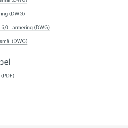
ngsmål (DWG)
ering (DWG)
g 6,0 - armering (DWG)
ngsmål (DWG)
pel
 (PDF)