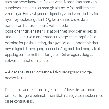
som har hovedansvaret for kartverk i Norge, kart som kan
suppleres med detaljer som gir økt nytte for trafikken der
veiene går. For selvkjørende kjøretøy vil det være behov for
nye, høyoppløselige kart. Og for å kunne bruke de til
navigasjon trengs det også veldig gode
posisjoneringstjenester, slik at bilen vet hvor den er ned til
under 20 cm. Og mange steder i Norge er det også dårlig
dekning for posisjonering, da høye fjell og tunneler hindrer
nøyaktighet. Noen ganger er det dårlig mobildekning slik at
oppslag på internett ikke fungerer. Det er også veldig variert
veikvalitet rundt om i landet.
–Så det er ekstra utfordrende å få til selvkjøring i Norge,
nevner Leirdal.
Det er flere andre utfordringer som må løses før autonome
biler kan fungere optimalt, men Statens vegvesen jobber med
disse kontinuerlig: