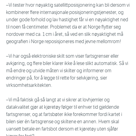
–Vi tester hvor nøyaktig satellittposisjonering kan bli dersom vi
kombinerer flere internasjonale posisjoneringstjenester, og
under gode forhold og lav hastighet får vi en nøyaktighet ned
til noen få centimeter. Problemet da er at Norge flytter seg
nordover med ca. 1 cm i året, så ved en slik nøyaktighet må
geografien i Norge reposisjoneres med jevne mellomrom!
–Vi har også elektroniske skilt som viser fartsgrenser eller
avkjøring, og flere biler klarer ikke å lese slikt automatisk. Så vi
må endre og utvide måten vi skilter og informerer om
endringer på, for å legge til rette for selvkjøring, sier
virksomhetsarkitekten.
–Vi må faktisk gå så langt at vi sikrer at lovhjemler og
datakvalitet gjør at kjøretøy følger til enhver tid gjeldende
fartsgrenser, og at fartsbøter ikke forekommer fordi kartet i
bilen sier én fartsgrense og skiltene en annen. Hvem skal
uansett betale en fartsbot dersom et kjøretøy uten sjåfør