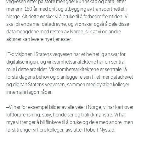
vegvesen sitter på store mengder kunnskap og data, etter
mer enn 150 år med drift og utbygging av transportnettet i
Norge. Alt dette ønsker vi å bruke til å forbedre fremtiden. Vi
skal bli enda mer datadrevne, og vi ønsker også å dele disse
datamengdene med resten av Norge, slik at vi og andre
aktører kan levere nye tjenester.
IT-divisjonen i Statens vegvesen har et helhetlig ansvar for
digitaliseringen, og virksomhetsarkitektene har en sentral
rolle i dette arbeidet. Virksomhetsarkitektene er sentrale i å
forstå dagens behov og planlegge reisen til et mer datadrevet
og digitalt Statens vegvesen, sammen med dyktige kolleger
innen alle fagområder.
–Vi har for eksempel bilder av alle veier i Norge, vi har kart over
luftforurensning, støy, hendelser og trafikkmønstre. Vi har
mye vi trenger å bli flinkere til å bruke og dele med andre, men
først trenger vi flere kolleger, avslutter Robert Nystad.