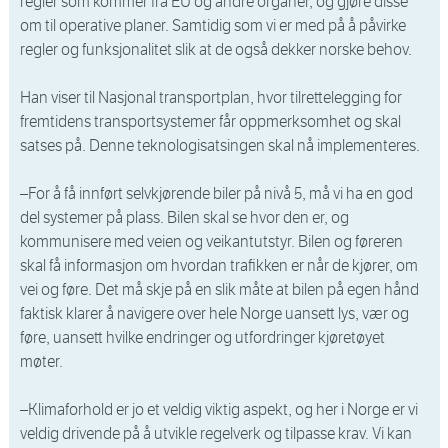
regler som kommer fra EU og andre organer, og gjøre disse
om til operative planer. Samtidig som vi er med på å påvirke
regler og funksjonalitet slik at de også dekker norske behov.
Han viser til Nasjonal transportplan, hvor tilrettelegging for
fremtidens transportsystemer får oppmerksomhet og skal
satses på. Denne teknologisatsingen skal nå implementeres.
–For å få innført selvkjørende biler på nivå 5, må vi ha en god
del systemer på plass. Bilen skal se hvor den er, og
kommunisere med veien og veikantutstyr. Bilen og føreren
skal få informasjon om hvordan trafikken er når de kjører, om
vei og føre. Det må skje på en slik måte at bilen på egen hånd
faktisk klarer å navigere over hele Norge uansett lys, vær og
føre, uansett hvilke endringer og utfordringer kjøretøyet
møter.
–Klimaforhold er jo et veldig viktig aspekt, og her i Norge er vi
veldig drivende på å utvikle regelverk og tilpasse krav. Vi kan