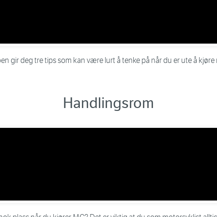
n gir deg tre tips som kan være lurt å tenke på når du er ute å kjøre
Handlingsrom