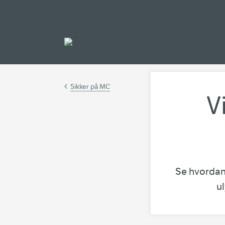
Gå til hovedinnh
Sikker på MC
V
Se hvordan 
u