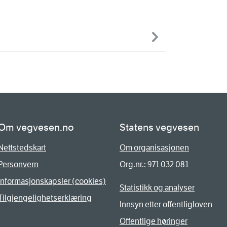
Om vegvesen.no
Statens vegvesen
Nettstedskart
Om organisasjonen
Personvern
Org.nr.: 971 032 081
Informasjonskapsler (cookies)
Statistikk og analyser
Tilgjengelighetserklæring
Innsyn etter offentligloven
Offentlige høringer