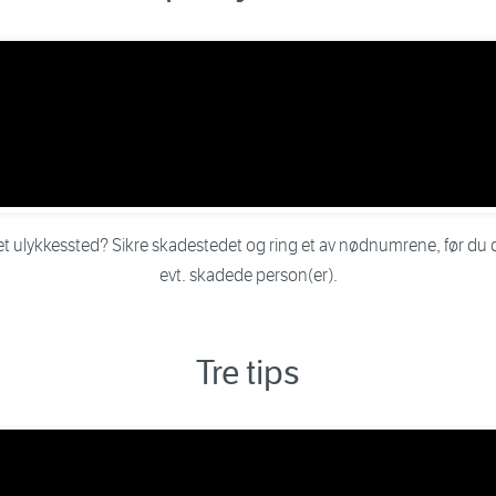
 et ulykkessted? Sikre skadestedet og ring et av nødnumrene, før du d
evt. skadede person(er).
Tre tips