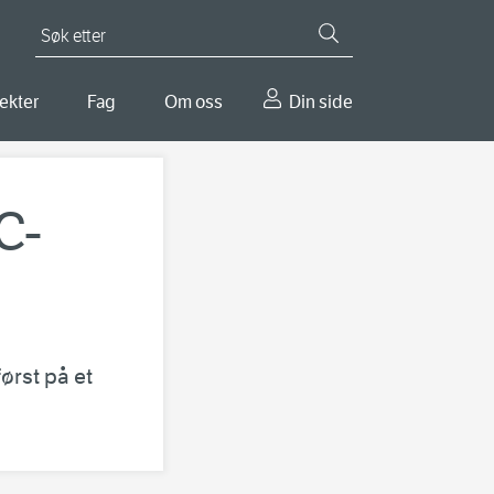
Søk etter
ekter
Fag
Om oss
Din side
C-
ørst på et
.