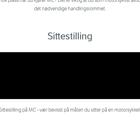
ok plass når du kjører MC? Det er viktig at du som motorsyklist alltid 
det nødvendige handlingsrommet.
Sittestilling
Sittestilling på MC - vær bevisst på måten du sitter på en motorsykkel