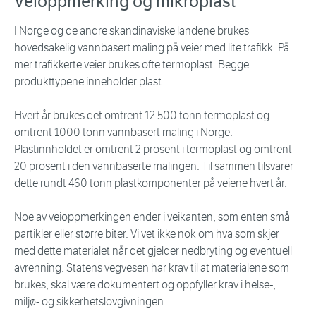
Veioppmerking og mikroplast
I Norge og de andre skandinaviske landene brukes
hovedsakelig vannbasert maling på veier med lite trafikk. På
mer trafikkerte veier brukes ofte termoplast. Begge
produkttypene inneholder plast.
Hvert år brukes det omtrent 12 500 tonn termoplast og
omtrent 1000 tonn vannbasert maling i Norge.
Plastinnholdet er omtrent 2 prosent i termoplast og omtrent
20 prosent i den vannbaserte malingen. Til sammen tilsvarer
dette rundt 460 tonn plastkomponenter på veiene hvert år.
Noe av veioppmerkingen ender i veikanten, som enten små
partikler eller større biter. Vi vet ikke nok om hva som skjer
med dette materialet når det gjelder nedbryting og eventuell
avrenning. Statens vegvesen har krav til at materialene som
brukes, skal være dokumentert og oppfyller krav i helse-,
miljø- og sikkerhetslovgivningen.