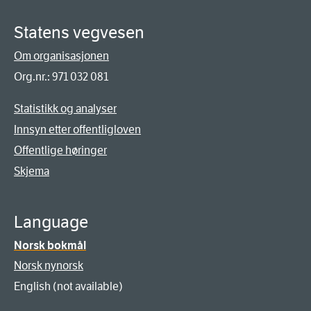
Statens vegvesen
Om organisasjonen
Org.nr.: 971 032 081
Statistikk og analyser
Innsyn etter offentligloven
Offentlige høringer
Skjema
Language
Norsk bokmål
Norsk nynorsk
English (not available)