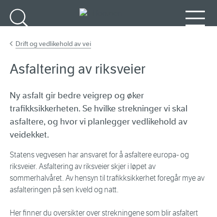
Gå til hovedinnhold
Søk
Meny
Drift og vedlikehold av vei
Asfaltering av riksveier
Ny asfalt gir bedre veigrep og øker
trafikksikkerheten. Se hvilke strekninger vi skal
asfaltere, og hvor vi planlegger vedlikehold av
veidekket.
Statens vegvesen har ansvaret for å asfaltere europa- og
riksveier. Asfaltering av riksveier skjer i løpet av
sommerhalvåret. Av hensyn til trafikksikkerhet foregår mye av
asfalteringen på sen kveld og natt.
Her finner du oversikter over strekningene som blir asfaltert