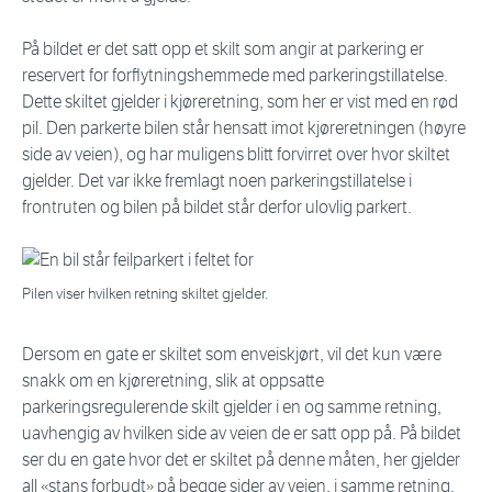
På bildet er det satt opp et skilt som angir at parkering er
reservert for forflytningshemmede med parkeringstillatelse.
Dette skiltet gjelder i kjøreretning, som her er vist med en rød
pil. Den parkerte bilen står hensatt imot kjøreretningen (høyre
side av veien), og har muligens blitt forvirret over hvor skiltet
gjelder. Det var ikke fremlagt noen parkeringstillatelse i
frontruten og bilen på bildet står derfor ulovlig parkert.
Pilen viser hvilken retning skiltet gjelder.
Dersom en gate er skiltet som enveiskjørt, vil det kun være
snakk om en kjøreretning, slik at oppsatte
parkeringsregulerende skilt gjelder i en og samme retning,
uavhengig av hvilken side av veien de er satt opp på. På bildet
ser du en gate hvor det er skiltet på denne måten, her gjelder
all «stans forbudt» på begge sider av veien, i samme retning.