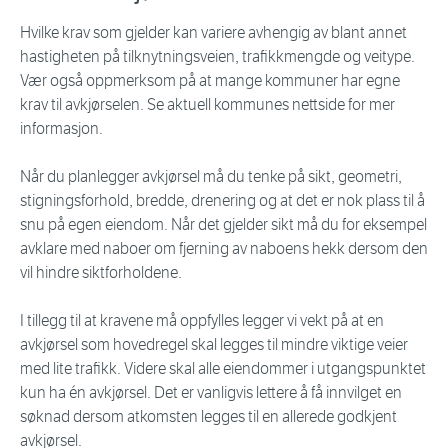
Hvilke krav som gjelder kan variere avhengig av blant annet
hastigheten på tilknytningsveien, trafikkmengde og veitype.
Vær også oppmerksom på at mange kommuner har egne
krav til avkjørselen. Se aktuell kommunes nettside for mer
informasjon.
Når du planlegger avkjørsel må du tenke på sikt, geometri,
stigningsforhold, bredde, drenering og at det er nok plass til å
snu på egen eiendom. Når det gjelder sikt må du for eksempel
avklare med naboer om fjerning av naboens hekk dersom den
vil hindre siktforholdene.
I tillegg til at kravene må oppfylles legger vi vekt på at en
avkjørsel som hovedregel skal legges til mindre viktige veier
med lite trafikk. Videre skal alle eiendommer i utgangspunktet
kun ha én avkjørsel. Det er vanligvis lettere å få innvilget en
søknad dersom atkomsten legges til en allerede godkjent
avkjørsel.