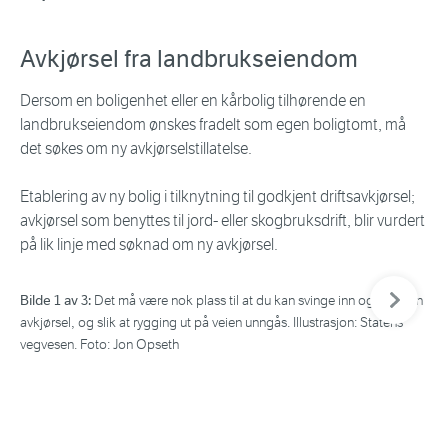
Avkjørsel fra landbrukseiendom
Dersom en boligenhet eller en kårbolig tilhørende en
landbrukseiendom ønskes fradelt som egen boligtomt, må
det søkes om ny avkjørselstillatelse.
Etablering av ny bolig i tilknytning til godkjent driftsavkjørsel;
avkjørsel som benyttes til jord- eller skogbruksdrift, blir vurdert
på lik linje med søknad om ny avkjørsel.
Neste bil
Bilde 1 av 3:
Bil
Det må være nok plass til at du kan svinge inn og ut fra en
avkjørsel, og slik at rygging ut på veien unngås. Illustrasjon: Statens
lan
vegvesen. Foto: Jon Opseth