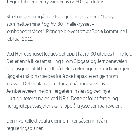
Trygge fotgjengerkryssinger av rv. 80 står i fokus.
Strekningen inngår i de to reguleringsplanene "Bodø
stamnettterminal" og "rv. 80 Thallekrysset –
jernbaneområdet". Planene ble vedtatt av Bodø kommune i
februar 2011.
Ved Herredshuset legges det opp til at rv. 80 utvides til fire felt.
Det er ennå ikke tatt stilling til om Sjøgata og Jernbaneveien
skal bygges ut til fire felt på hele strekningen. Rundkjøringen i
Sjøgata må omarbeides for å øke kapasiteten gjennom
krysset. Det er planlagt et fortau på nordsiden av
Jernbaneveien mellom fergeterminalen og den nye
Hurtigruteterminalen ved NRK. Dette er for at ferge- og
hurtigrutepassasjerer skal slippe å krysse Jernbaneveien.
Den nye kollektivgata gjennom Rensåsen inngår i
reguleringsplanen.