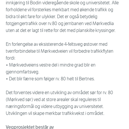
innkjøring til Bodin videregående skole og universitetet. Alle
forholdene vil forsterkes merkbart med økende trafikk og
bidra til økt fare for ulykker. Det er også betydelig
fotgjengertrafikk over rv.80 og jernbanen ved Mørkvedlia
uten at det er lagt til rette for det med planskilte kryssinger.
En forlengelse av eksisterende 4-feltsveg østover med
tverrforbindelse til Mørkvedveien vil forbedre trafikkflyten
fordi:
• Mørkvedveiens vestre del i mindre grad blir en
gjennomfartsveg.
• Det blir færre som følger rv. 80 helt til Bertnes.
Det forventes videre en utvikling av området sør for rv. 80
(Mørkved sør) ved at store arealer skal reguleres til
næringsformål og videre utbygging av universitetet.
Utviklingen vil skape merkbar trafikkvekst i området.
Vegprosjektet består av