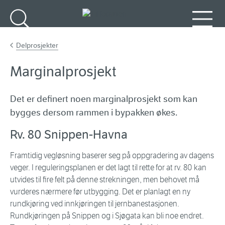
Gå til hovedinnhold
Søk
Meny
Delprosjekter
Marginalprosjekt
Det er definert noen marginalprosjekt som kan
bygges dersom rammen i bypakken økes.
Rv. 80 Snippen-Havna
Framtidig vegløsning baserer seg på oppgradering av dagens
veger. I reguleringsplanen er det lagt til rette for at rv. 80 kan
utvides til fire felt på denne strekningen, men behovet må
vurderes nærmere før utbygging. Det er planlagt en ny
rundkjøring ved innkjøringen til jernbanestasjonen.
Rundkjøringen på Snippen og i Sjøgata kan bli noe endret.