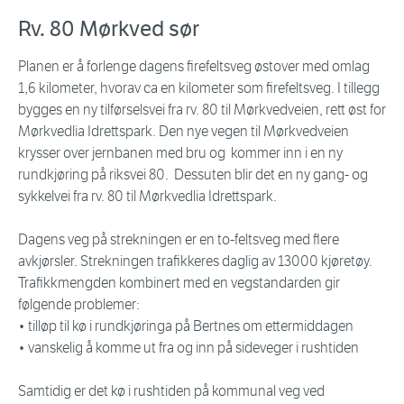
Rv. 80 Mørkved sør
Planen er å forlenge dagens firefeltsveg østover med omlag
1,6 kilometer, hvorav ca en kilometer som firefeltsveg. I tillegg
bygges en ny tilførselsvei fra rv. 80 til Mørkvedveien, rett øst for
Mørkvedlia Idrettspark. Den nye vegen til Mørkvedveien
krysser over jernbanen med bru og kommer inn i en ny
rundkjøring på riksvei 80. Dessuten blir det en ny gang- og
sykkelvei fra rv. 80 til Mørkvedlia Idrettspark.
Dagens veg på strekningen er en to-feltsveg med flere
avkjørsler. Strekningen trafikkeres daglig av 13000 kjøretøy.
Trafikkmengden kombinert med en vegstandarden gir
følgende problemer:
• tilløp til kø i rundkjøringa på Bertnes om ettermiddagen
• vanskelig å komme ut fra og inn på sideveger i rushtiden
Samtidig er det kø i rushtiden på kommunal veg ved