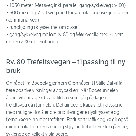
• 1050 meter 4-feltsveg inkl. parallell gang/sykkelveg (rv. 80)
• 600 meter ny 2-feltsveg med fortau, inkl. bru over jernbanen
(kommunal veg)
• rundkjøring i krysset mellom disse
• gang/sykkelveg mellom rv. 80 og Mørkvedlia med kulvert
under rv. 80 og jernbanen
Rv. 80 Trefeltsvegen – tilpassing til ny
bruk
Området fra Bodøelv gjennom Grønnåsen til Stille Dal vil få
flere positive virkninger av bypakken. Når Bodøtunnelen
åpner vil om lag 2/3 av trafikken som går på dagens
trefeltsveg gå i tunnelen. Det gir bedre kapasitet i kryssene,
med mulighet for å endre prioriteringene i lyskryssene og
fjerne køene inn mot trefelten. Redusert trafikk og kø gir også
mindre lokal forurensning og støy, og forholdene for gående,
syklende og kollektiv blir bedre.