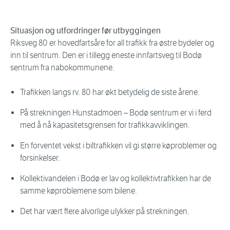
Situasjon og utfordringer før utbyggingen
Riksveg 80 er hovedfartsåre for all trafikk fra østre bydeler og
inn til sentrum. Den er i tillegg eneste innfartsveg til Bodø
sentrum fra nabokommunene.
Trafikken langs rv. 80 har økt betydelig de siste årene.
På strekningen Hunstadmoen – Bodø sentrum er vi i ferd
med å nå kapasitetsgrensen for trafikkavviklingen.
En forventet vekst i biltrafikken vil gi større køproblemer og
forsinkelser.
Kollektivandelen i Bodø er lav og kollektivtrafikken har de
samme køproblemene som bilene.
Det har vært flere alvorlige ulykker på strekningen.