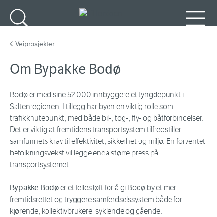
Gå til hovedinnhold
Søk
Meny
Veiprosjekter
Om Bypakke Bodø
Bodø er med sine 52 000 innbyggere et tyngdepunkt i
Saltenregionen. I tillegg har byen en viktig rolle som
trafikknutepunkt, med både bil-, tog-, fly- og båtforbindelser.
Det er viktig at fremtidens transportsystem tilfredstiller
samfunnets krav til effektivitet, sikkerhet og miljø. En forventet
befolkningsvekst vil legge enda større press på
transportsystemet.
Bypakke Bodø
er et felles løft for å gi Bodø by et mer
fremtidsrettet og tryggere samferdselssystem både for
kjørende, kollektivbrukere, syklende og gående.