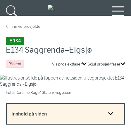
Gå til hovedinnhold
Søk
Meny
Finn veiprosjekter
E 134
E134 Saggrenda–Elgsjø
På vent
Vis prosjektfaser
Skjul prosjektfaser
Foto: Karoline Rage/ Statens vegvesen
Innhold på siden