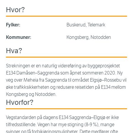
Hvor?
Fylker:
Buskerud, Telemark
Kommuner:
Kongsberg, Notodden
Hva?
Strekningen er en naturlig videreføring av byggeprosjektet
E134 Damåsen–Saggrenda som åpnet sommeren 2020. Ny
veg over Meheia fra Saggrenda til området Elgsjø–Rossebu vil
øke trafikksikkerheten og redusere reisetiden på E134 mellom
Kongsberg og Notodden.
Hvorfor?
Vegstandarden på dagens E134 Saggrenda–Elgsjø er ikke
tilfredsstillende. Vegen har mye stigning (8-9 %), mange
svinger og få forbikjøringsmuligheter. Dette medfører ofte