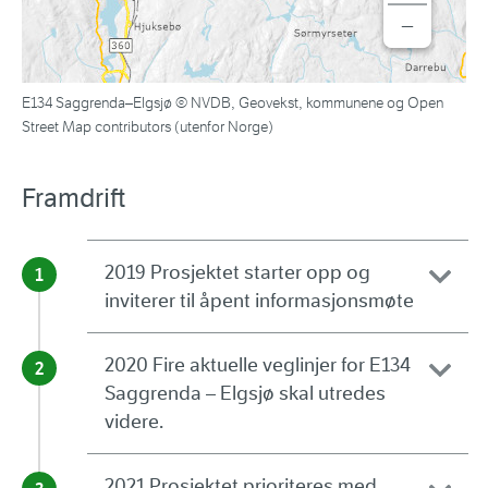
−
E134 Saggrenda–Elgsjø © NVDB, Geovekst, kommunene og Open
Street Map contributors (utenfor Norge)
Framdrift
2019 Prosjektet starter opp og
inviterer til åpent informasjonsmøte
2020 Fire aktuelle veglinjer for E134
Saggrenda – Elgsjø skal utredes
videre.
2021 Prosjektet prioriteres med