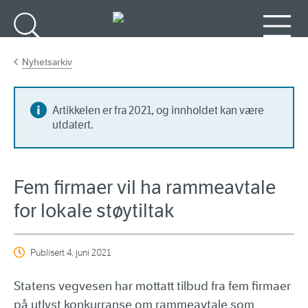
Gå til hovedinnhold
Søk
Meny
Nyhetsarkiv
Artikkelen er fra 2021, og innholdet kan være
utdatert.
Fem firmaer vil ha rammeavtale
for lokale støytiltak
Publisert
4. juni 2021
Statens vegvesen har mottatt tilbud fra fem firmaer
på utlyst konkurranse om rammeavtale som