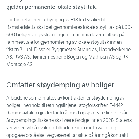
gjelder permanente lokale støytiltak.
I forbindelse med utbygging av E18 fra Lysaker til
Ramstadsletta skal det gjennomføres lokale støytiltak på 500-
600 boliger langs strekningen. Fem firma leverte tilbud på
rammeavtale for gjennomføring av lokale støytiltak innen
fristen 3. juni. Disse er Byggmester Strand as, Haandverkerne
AS, RVS AS, Tømrermestrene Bogen og Mathisen AS og RK
Montasje AS.
Omfatter støydemping av boliger
Arbeidene som omfattes av kontrakten er støydemping av
boliger i henhold til retningslinjene i støyforskriften T-1442.
Rammeavtalen gjelder for to år med opsjon i ytterligere to år.
Støydempingstiltakene skal være ferdige innen 2025. Statens
vegvesen vil nå evaluere tilbudene opp mot kvalitet og
oppgaveforståelse. Vegvesenet tar sikte på å inngå kontrakt