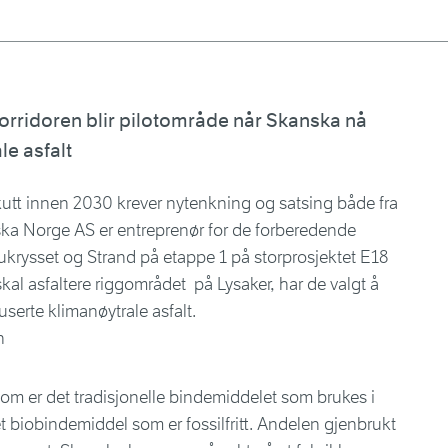
orridoren blir pilotområde når Skanska nå
le asfalt
utt innen 2030 krever nytenkning og satsing både fra
ka Norge AS er entreprenør for de forberedende
rysset og Strand på etappe 1 på storprosjektet E18
kal asfaltere riggområdet på Lysaker, har de valgt å
userte klimanøytrale asfalt.
n
 som er det tradisjonelle bindemiddelet som brukes i
t biobindemiddel som er fossilfritt. Andelen gjenbrukt