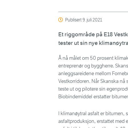
Publisert
9. juli 2021
Et riggområde på E18 Vestk
tester ut sin nye klimanøytra
Å nå målet om 50 prosent klimak
entreprenør og byggherre. Skans
anleggsareidene mellom Fornebuk
Vestkorridoren. Når Skanska nå s
teste ut og pilotere sin egenprod
Biobindemiddel erstatter bitume
I klimanøytral asfalt er bitumen,
asfaltproduksjon, erstattet med e