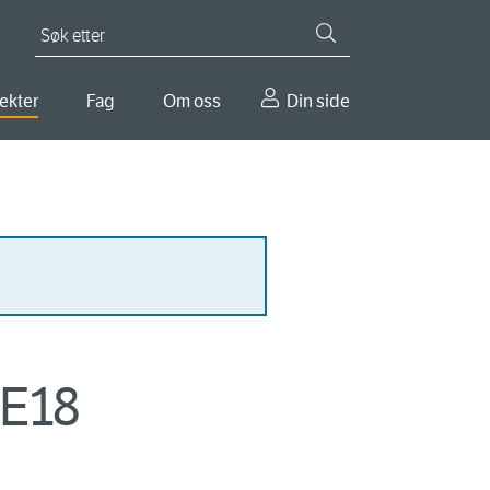
Søk etter
ekter
Fag
Om oss
Din side
 E18