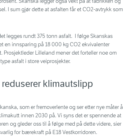
40 prosent. Skanska legger også vekt på at fabrikken og
l. I sum gjør dette at asfalten får et CO2-avtrykk som
det legges rundt 375 tonn asfalt. I følge Skanskas
 det en innsparing på 18 000 kg CO2 ekvivalenter
 Prosjektleder Lilleland mener det forteller noe om
pe asfalt i store veiprosjekter.
m reduserer klimautslipp
Skanska, som er fremoverlente og ser etter nye måter å
imakutt innen 2030 på. Vi syns det er spennende at
ren og gleder oss til å følge med på dette videre, sier
arlig for bærekraft på E18 Vestkorridoren.