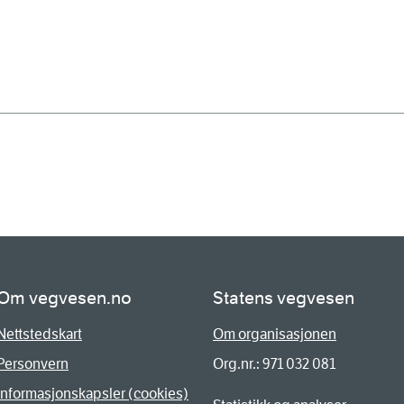
Om vegvesen.no
Statens vegvesen
Nettstedskart
Om organisasjonen
Personvern
Org.nr.: 971 032 081
Informasjonskapsler (cookies)