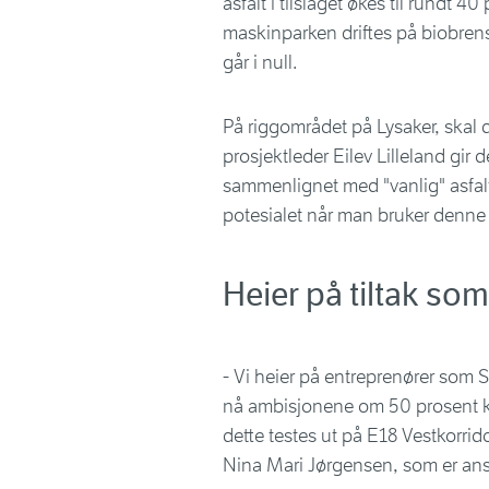
asfalt i tilslaget økes til rundt 
maskinparken driftes på biobrense
går i null.
På riggområdet på Lysaker, skal 
prosjektleder Eilev Lilleland gir
sammenlignet med "vanlig" asfalt.
potesialet når man bruker denne ty
Heier på tiltak so
- Vi heier på entreprenører som 
nå ambisjonene om 50 prosent kl
dette testes ut på E18 Vestkorrido
Nina Mari Jørgensen, som er ansv