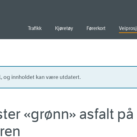
old
Trafikk
Kjøretøy
Førerkort
Veiprosj
21, og innholdet kan være utdatert.
ter «grønn» asfalt på
oren