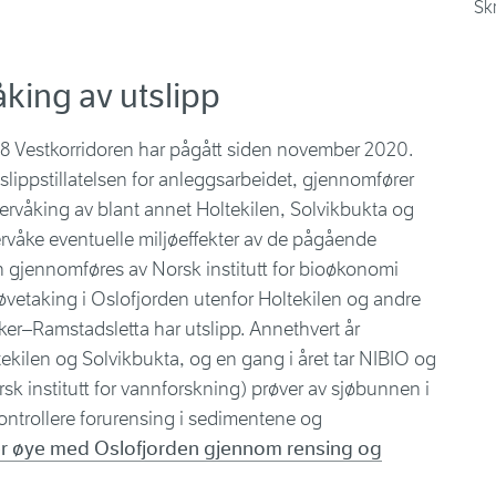
Sk
king av utslipp
8 Vestkorridoren har pågått siden november 2020.
tslippstillatelsen for anleggsarbeidet, gjennomfører
rvåking av blant annet Holtekilen, Solvikbukta og
ervåke eventuelle miljøeffekter av de pågående
gjennomføres av Norsk institutt for bioøkonomi
vetaking i Oslofjorden utenfor Holtekilen og andre
ker–Ramstadsletta har utslipp. Annethvert år
kilen og Solvikbukta, og en gang i året tar NIBIO og
k institutt for vannforskning) prøver av sjøbunnen i
kontrollere forurensing i sedimentene og
r øye med Oslofjorden gjennom rensing og