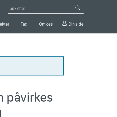
Søk etter
ekter
Fag
Om oss
Din side
n påvirkes
g