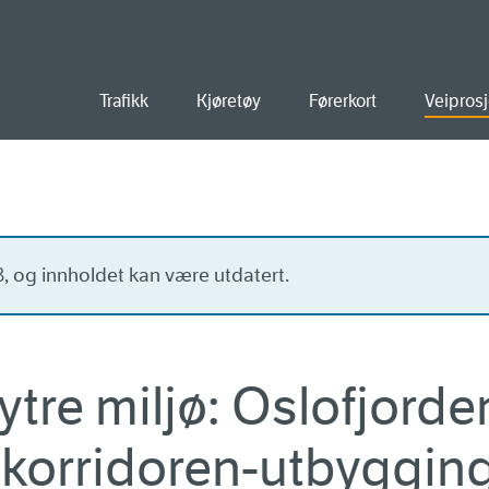
old
Trafikk
Kjøretøy
Førerkort
Veiprosj
23, og innholdet kan være utdatert.
 ytre miljø: Oslofjorde
tkorridoren-utbyggin