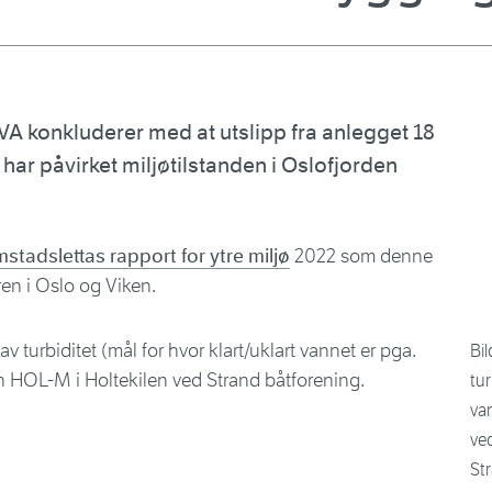
A konkluderer med at utslipp fra anlegget 18
har påvirket miljøtilstanden i Oslofjorden
stadslettas rapport for ytre miljø
2022 som denne
ren i Oslo og Viken.
Bil
tur
van
ve
St