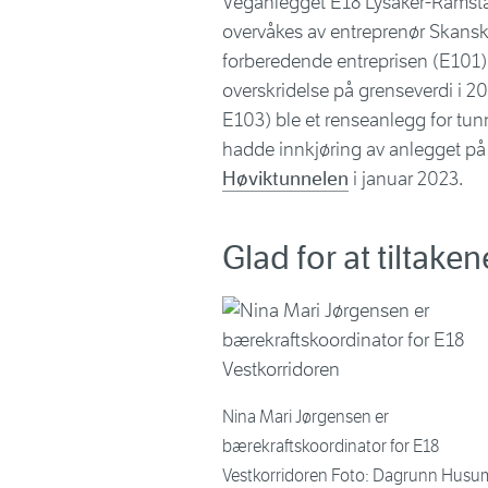
Veganlegget E18 Lysaker-Ramstads
overvåkes av entreprenør Skanska
forberedende entreprisen (E101)
overskridelse på grenseverdi i 2
E103) ble et renseanlegg for tunn
hadde innkjøring av anlegget på 
Høviktunnelen
i januar 2023.
Glad for at tiltaken
Nina Mari Jørgensen er
bærekraftskoordinator for E18
Vestkorridoren Foto: Dagrunn Husu