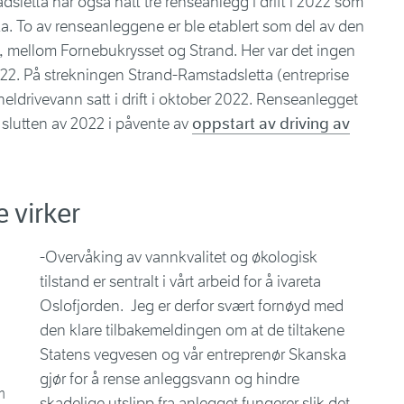
letta har også hatt tre renseanlegg i drift i 2022 som
. To av renseanleggene er ble etablert som del av den
, mellom Fornebukrysset og Strand. Her var det ingen
022. På strekningen Strand-Ramstadsletta (entreprise
eldrivevann satt i drift i oktober 2022. Renseanlegget
slutten av 2022 i påvente av
oppstart av driving av
e virker
-Overvåking av vannkvalitet og økologisk
tilstand er sentralt i vårt arbeid for å ivareta
Oslofjorden. Jeg er derfor svært fornøyd med
den klare tilbakemeldingen om at de tiltakene
Statens vegvesen og vår entreprenør Skanska
gjør for å rense anleggsvann og hindre
m
skadelige utslipp fra anlegget fungerer slik det