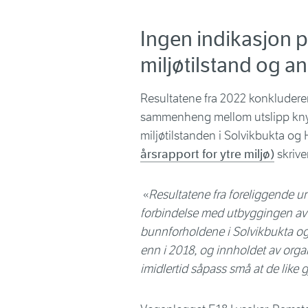
Ingen indikasjon
miljøtilstand og a
Resultatene fra 2022 konkluderer
sammenheng mellom utslipp knyt
miljøtilstanden i Solvikbukta og 
årsrapport for ytre miljø)
skrive
«
Resultatene fra foreliggende un
forbindelse med utbyggingen av 
bunnforholdene i Solvikbukta og H
enn i 2018, og innholdet av organ
imidlertid såpass små at de like g