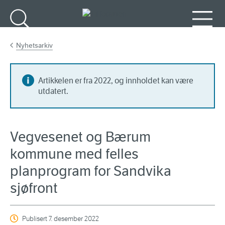
Gå til hovedinnhold
Søk
Meny
Nyhetsarkiv
Artikkelen er fra 2022, og innholdet kan være
utdatert.
Vegvesenet og Bærum
kommune med felles
planprogram for Sandvika
sjøfront
Publisert
7. desember 2022