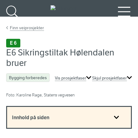
Gå til hovedinnhold
Søk
Meny
Finn veiprosjekter
E 6
E6 Sikringstiltak Hølendalen
bruer
Bygging forberedes
Vis prosjektfaser
Skjul prosjektfaser
Foto: Karoline Rage, Statens vegvesen
Innhold på siden