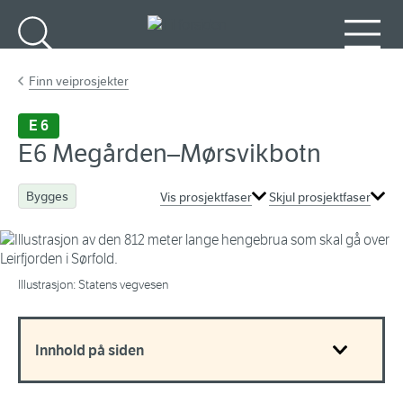
Gå til hovedinnhold
Søk
Meny
Finn veiprosjekter
E 6
E6 Megården–Mørsvikbotn
Bygges
Vis prosjektfaser
Skjul prosjektfaser
Illustrasjon: Statens vegvesen
Innhold på siden