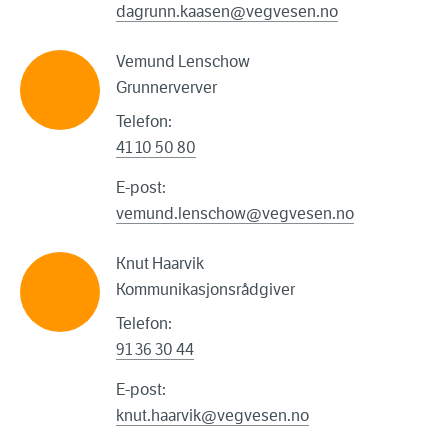
dagrunn.kaasen@vegvesen.no
Vemund Lenschow
Grunnerverver
Telefon:
41 10 50 80
E-post:
vemund.lenschow@vegvesen.no
Knut Haarvik
Kommunikasjonsrådgiver
Telefon:
91 36 30 44
E-post:
knut.haarvik@vegvesen.no