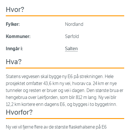
Hvor?
Fylker:
Nordland
Kommuner:
Sørfold
Inngår i:
Salten
Hva?
Statens vegvesen skal bygge ny E6 på strekningen. Hele
prosjektet omfatter 43,6 km ny vei, hvorav ca. 24 km er nye
tunneler og resten er bruer og vei i dagen. Den største brua er
hengebrua over Leirfjorden, som blir 812 m lang. Ny vei blir
12,2 km kortere enn dagens E6, og bygges i to byggetrinn.
Hvorfor?
Ny vei vil fjerne flere av de største flaskehalsene på E6