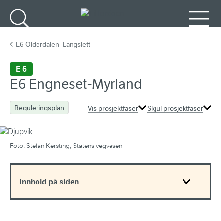
Gå til hovedinnhold
Søk
Meny
E6 Olderdalen–Langslett
E 6
E6 Engneset-Myrland
Reguleringsplan
Vis prosjektfaser
Skjul prosjektfaser
Foto: Stefan Kersting, Statens vegvesen
Innhold på siden