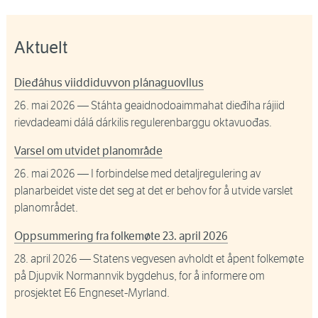
Aktuelt
Dieđáhus viiddiduvvon plánaguovllus
26. mai 2026
— Stáhta geaidnodoaimmahat dieđiha rájiid
rievdadeami dálá dárkilis regulerenbarggu oktavuođas.
Varsel om utvidet planområde
26. mai 2026
— I forbindelse med detaljregulering av
planarbeidet viste det seg at det er behov for å utvide varslet
planområdet.
Oppsummering fra folkemøte 23. april 2026
28. april 2026
— Statens vegvesen avholdt et åpent folkemøte
på Djupvik Normannvik bygdehus, for å informere om
prosjektet E6 Engneset-Myrland.