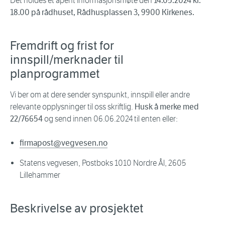
Det holdes et åpent informasjonsmøte den
14.05.2024 kl.
18.00 på rådhuset, Rådhusplassen 3, 9900 Kirkenes.
Fremdrift og frist for
innspill/merknader til
planprogrammet
Vi ber om at dere sender synspunkt, innspill eller andre
relevante opplysninger til oss skriftlig.
Husk å merke med
22/76654
og send innen 06.06.2024 til enten eller:
firmapost@vegvesen.no
Statens vegvesen, Postboks 1010 Nordre Ål, 2605
Lillehammer
Beskrivelse av prosjektet