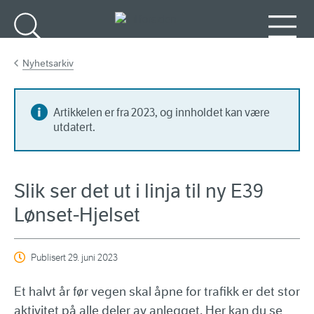
Gå til hovedinnhold
Søk
Meny
Nyhetsarkiv
Artikkelen er fra 2023, og innholdet kan være
utdatert.
Slik ser det ut i linja til ny E39
Lønset-Hjelset
Publisert
29. juni 2023
Et halvt år før vegen skal åpne for trafikk er det stor
aktivitet på alle deler av anlegget. Her kan du se