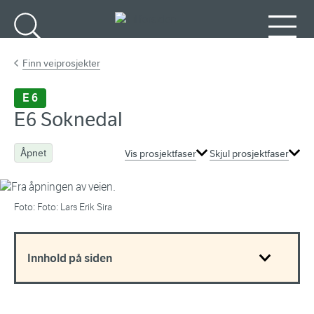
Gå til hovedinnhold
Søk
Meny
Finn veiprosjekter
E 6
E6 Soknedal
Åpnet
Vis prosjektfaser
Skjul prosjektfaser
Foto: Foto: Lars Erik Sira
Innhold på siden