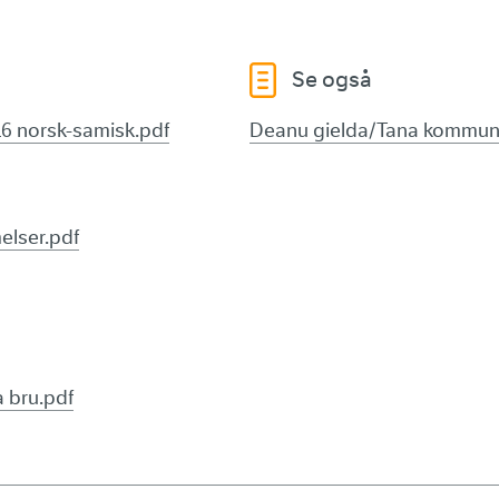
Se også
16 norsk-samisk.pdf
Deanu gielda/Tana kommu
elser.pdf
a bru.pdf