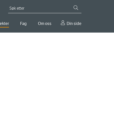
Søk etter
ekter
Fag
Om oss
Din side