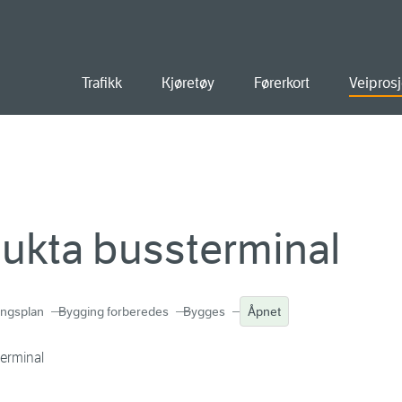
old
Trafikk
Kjøretøy
Førerkort
Veiprosj
ukta bussterminal
ingsplan
Bygging forberedes
Bygges
Åpnet