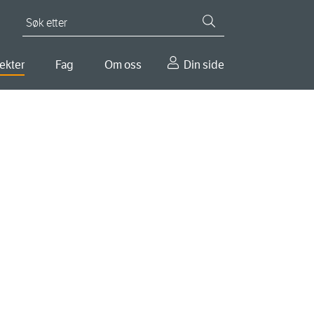
Søk etter
ekter
Fag
Om oss
Din side