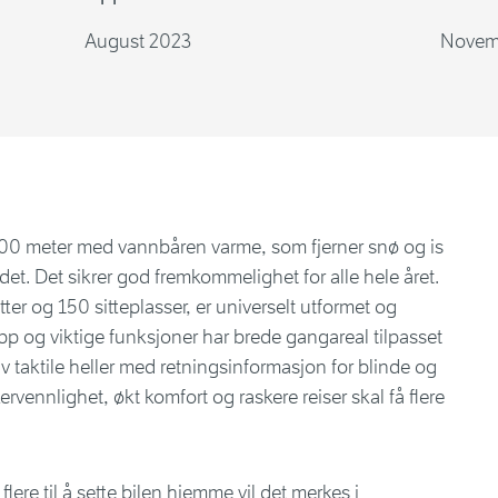
August 2023
Novem
.500 meter med vannbåren varme, som fjerner snø og is
t. Det sikrer god fremkommelighet for alle hele året.
er og 150 sitteplasser, er universelt utformet og
topp og viktige funksjoner har brede gangareal tilpasset
av taktile heller med retningsinformasjon for blinde og
ervennlighet, økt komfort og raskere reiser skal få flere
flere til å sette bilen hjemme vil det merkes i