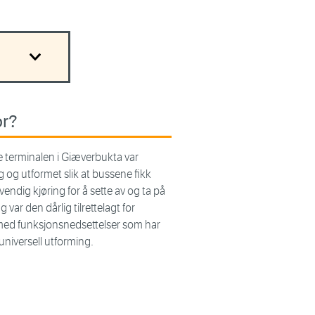
or?
 terminalen i Giæverbukta var
ig og utformet slik at bussene fikk
ndig kjøring for å sette av og ta på
egg var den dårlig tilrettelagt for
med funksjonsnedsettelser som har
universell utforming.