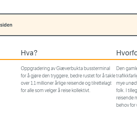
 siden
Hva?
Hvorf
Oppgradering av Giæverbukta bussterminal
Den gamle
for å gjøre den tryggere, bedre rustet for å takle
trafikkfarl
over 1.1 millioner årlige reisende og tilrettelagt
mye unødve
for alle som velger å reise kollektivt.
folk. I till
reisende 
behov for 