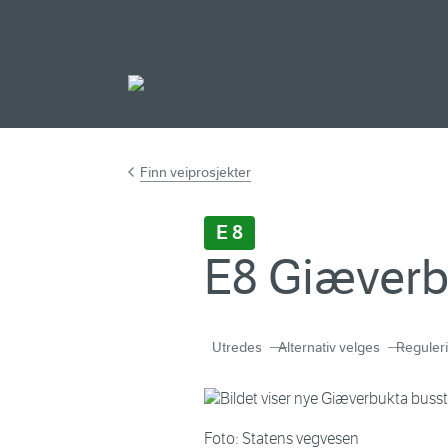
Gå til hovedinnh
Finn veiprosjekter
E 8
E8 Giæverb
Utredes
Alternativ velges
Reguler
Foto: Statens vegvesen