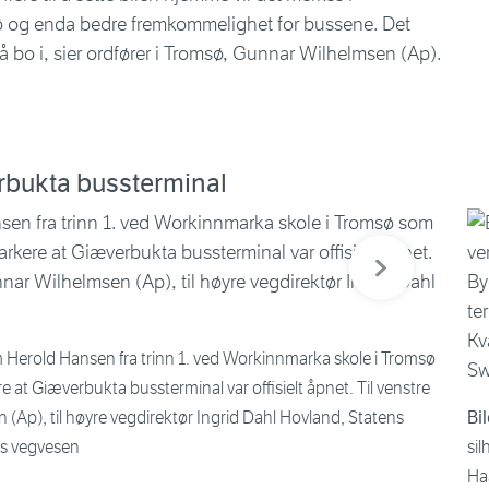
 kø og enda bedre fremkommelighet for bussene. Det
å bo i, sier ordfører i Tromsø, Gunnar Wilhelmsen (Ap).
rbukta bussterminal
Neste bilde
am Herold Hansen fra trinn 1. ved Workinnmarka skole i Tromsø
e at Giæverbukta bussterminal var offisielt åpnet. Til venstre
 (Ap), til høyre vegdirektør Ingrid Dahl Hovland, Statens
Bil
ns vegvesen
sil
Ha