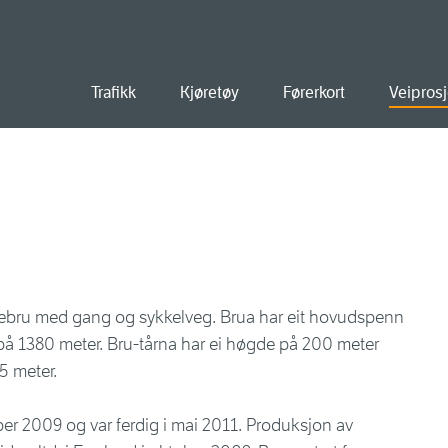
old
Trafikk
Kjøretøy
Førerkort
Veiprosj
gebru med gang og sykkelveg. Brua har eit hovudspenn
på 1380 meter. Bru-tårna har ei høgde på 200 meter
5 meter.
ober 2009 og var ferdig i mai 2011. Produksjon av