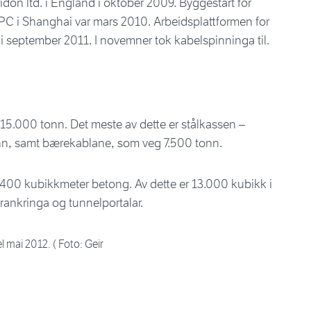
ridon ltd. i England i oktober 2009. Byggestart for
C i Shanghai var mars 2010. Arbeidsplattformen for
 i september 2011. I novemner tok kabelspinninga til.
 15.000 tonn. Det meste av dette er stålkassen –
nn, samt bærekablane, som veg 7.500 tonn.
.400 kubikkmeter betong. Av dette er 13.000 kubikk i
rankringa og tunnelportalar.
 mai 2012. ( Foto: Geir