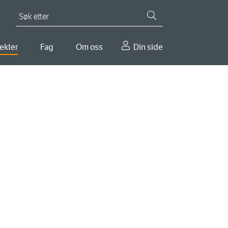
Søk etter
ekter
Fag
Om oss
Din side