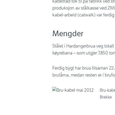
kabeltråd tok til på fabrikk ved B
produksjon av stålkasse ved ZMP
kabel-arbeid (catwalk) var ferdig
Mengder
Stålet i Hardangerbrua veg totalt
køyrebana – som utgjer 7.850 to
Ferdig bygt har brua tilsaman 22
brutårna, medan resten er i brufo
Bru-kabel
Brekke