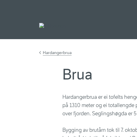
Gå til hovedinnh
Hardangerbrua
Brua
Hardangerbrua er ei tofelts hen
på 1310 meter og ei totallengde 
over fjorden. Seglingshøgda er 5
Bygging av brutårn tok til 7. okt