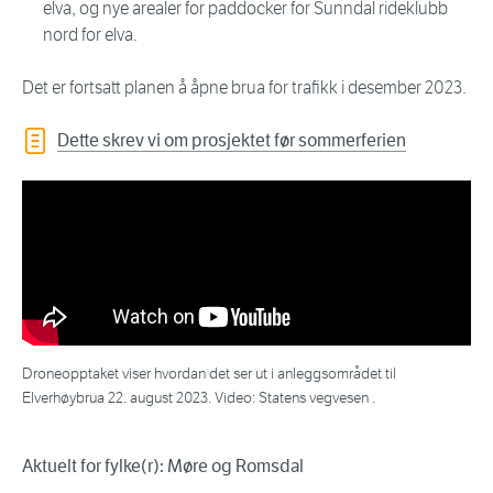
elva, og nye arealer for paddocker for Sunndal rideklubb
nord for elva.
Det er fortsatt planen å åpne brua for trafikk i desember 2023.
Dette skrev vi om prosjektet før sommerferien
Droneopptaket viser hvordan det ser ut i anleggsområdet til
Elverhøybrua 22. august 2023. Video: Statens vegvesen .
Aktuelt for fylke(r): Møre og Romsdal