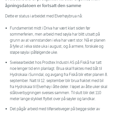
åpningsdatoen er fortsatt den samme
Dette er status i arbeidet med Elverhøybrua nå:
Fundamentet midt i Driva har vært klart siden før
sommerferien, men arbeid med søyla har blitt utsatt på
grunn av at vannstanden i elva har vært stor. Nå er planen
å fylle ut i elva siste uka i august, og å armere, forskale og
støpe søyla i påfølgende uke.
Sveisearbeidet hos Prodtex Industri AS på Fiskå har tatt
noe lenger tid enn planlagt. Brua skal fraktes med båt til
Hydrokaia i Sunndal, og avgang fra Fiskå blir etter planen 8.
september. Natt til 12. september blir brua fraktet med bil
fra Hydrokaia til Elverhøy i åtte deler. I løpet av åtte uker skal
ståloverbygningen sveises sammen. Til slutt blir det 110
meter lange stykket flyttet over på søyler og landkar.
Det pågår arbeid med tilførselsveger på begge sider av