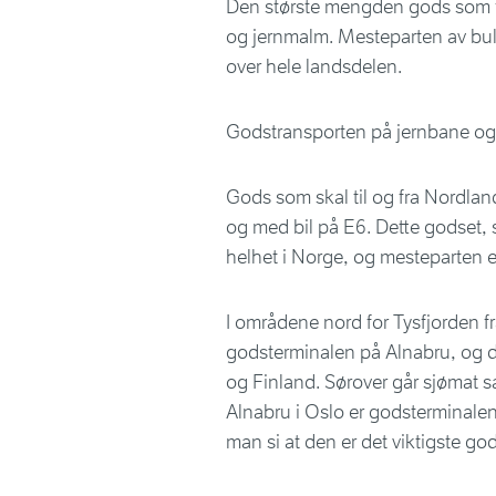
Den største mengden gods som fr
og jernmalm. Mesteparten av bul
over hele landsdelen.
Godstransporten på jernbane og v
Gods som skal til og fra Nordla
og med bil på E6. Dette godset, s
helhet i Norge, og mesteparten 
I områdene nord for Tysfjorden fr
godsterminalen på Alnabru, og d
og Finland. Sørover går sjømat s
Alnabru i Oslo er godsterminale
man si at den er det viktigste go