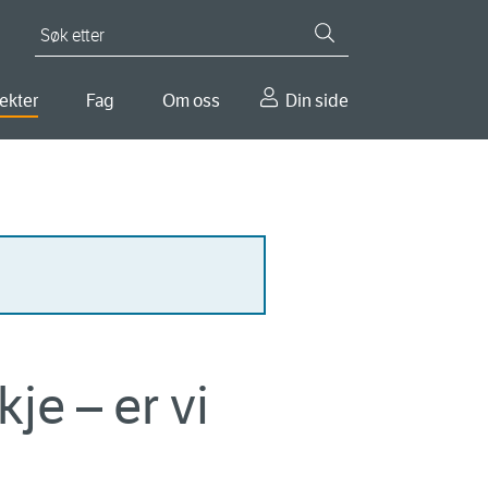
Søk etter
ekter
Fag
Om oss
Din side
je – er vi