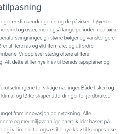
atilpasning
dringer er klimaendringene, og de påvirker i høyeste
 mer vind og uvær, men også lange perioder med tørke.
eratursvingninger, gir større bølger og vanskeligere
er til flere ras og økt flomfare, og utfordrer
rnbane. Vi opplever stadig oftere at flere
. Alt dette stiller nye krav til beredskapsplaner og
 forutsetningene for viktige næringer. Både fiskeri og
re klima, og tørke skaper utfordringer for jordbruket.
unget fram innovasjon og nytekning. Alle
nnere og mer miljøvennlige energikilder basert på
logi vil imidlertid også stille nye krav til kompetanse