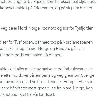
aktes langt, er bulkgods, som for eksempel olje, gass
kgodset fraktes på Ofotbanen, og på skip fra havner
eg deler Nord-Norge i to; nord og sør for Tysfjorden.
nd sør for Tysfjorden, går med tog på Nordlandsbanen
om skal til og fra Sør-Norge og Europa, går i sin
er innom godsterminalen på Alnabru.
aktes det aller meste av matvarer og forbruksvarer via
eretter nordover på jernbane og veg gjennom Sverige
amme rute, og videre til markedene i Europa. Ettersom
n som håndterer mest gods til og fra Nord-Norge, kan
dsknutepunktet for vår landsdel.