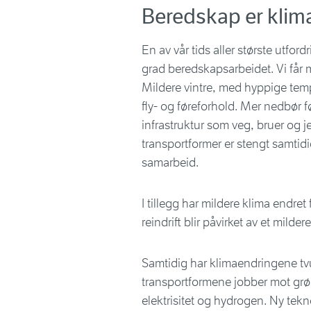
Beredskap er klim
En av vår tids aller største utfor
grad beredskapsarbeidet. Vi får
Mildere vintre, med hyppige temp
fly- og føreforhold. Mer nedbør før
infrastruktur som veg, bruer og je
transportformer er stengt samtidig
samarbeid.
I tillegg har mildere klima endret
reindrift blir påvirket av et milde
Samtidig har klimaendringene tv
transportformene jobber mot grø
elektrisitet og hydrogen. Ny tekno