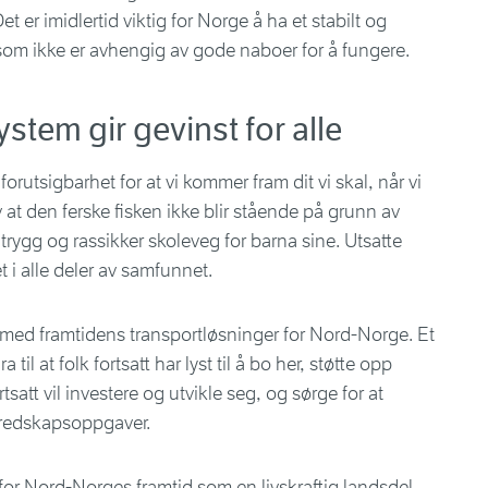
 er imidlertid viktig for Norge å ha et stabilt og
om ikke er avhengig av gode naboer for å fungere.
stem gir gevinst for alle
forutsigbarhet for at vi kommer fram dit vi skal, når vi
 at den ferske fisken ikke blir stående på grunn av
l trygg og rassikker skoleveg for barna sine. Utsatte
 i alle deler av samfunnet.
er med framtidens transportløsninger for Nord-Norge. Et
l at folk fortsatt har lyst til å bo her, støtte opp
tsatt vil investere og utvikle seg, og sørge for at
eredskapsoppgaver.
, for Nord-Norges framtid som en livskraftig landsdel,