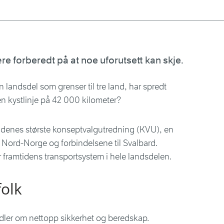
 forberedt på at noe uforutsett kan skje.
n landsdel som grenser til tre land, har spredt
n kystlinje på 42 000 kilometer?
tidenes største konseptvalgutredning (KVU), en
i Nord-Norge og forbindelsene til Svalbard.
r framtidens transportsystem i hele landsdelen.
folk
ndler om nettopp sikkerhet og beredskap.