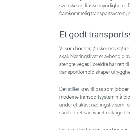
svenske og finske myndigheter. Det
framkommelig transportsystem, s
Et godt transportsy
Vi som bor her, ønsker oss større 
skal. Næringslivet er avhengig av
stengte veger. Foreldre har rett ti
transportforhold skaper utrygghet
Det stiller krav til oss som jobb
moderne transportsystem må bidra ti
under et aktivt næringsliv som for
samfunnet kan ivareta viktige b
Det er viktig for oss som bor her