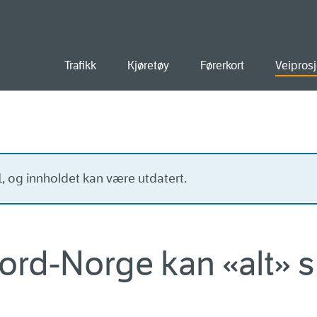
old
Trafikk
Kjøretøy
Førerkort
Veiprosj
21, og innholdet kan være utdatert.
ord-Norge kan «alt» sk