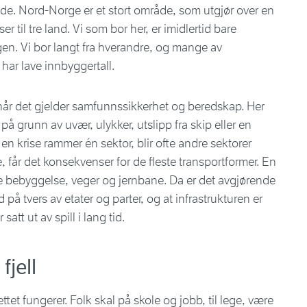
de. Nord-Norge er et stort område, som utgjør over en
er til tre land. Vi som bor her, er imidlertid bare
en. Vi bor langt fra hverandre, og mange av
har lave innbyggertall.
 når det gjelder samfunnssikkerhet og beredskap. Her
 på grunn av uvær, ulykker, utslipp fra skip eller en
 en krise rammer én sektor, blir ofte andre sektorer
e, får det konsekvenser for de fleste transportformer. En
e bebyggelse, veger og jernbane. Da er det avgjørende
å tvers av etater og parter, og at infrastrukturen er
satt ut av spill i lang tid.
fjell
ttet fungerer. Folk skal på skole og jobb, til lege, være