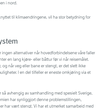
en i nord.
yttet til klimaendringene, vil ha stor betydning for
system
r ingen alternativer når hovedforbindelsene våre faller
enter en lang kjøre- eller båttur før vi når reisemålet.
r, og når veg eller bane er stengt, er det slett ikke
igheter. I en del tilfeller er eneste omkjøring via et
er så avhengig av samhandling med spesielt Sverige,
ien har synliggjort denne problemstillingen,
er har vært stengt. Vi har et utmerket samarbeid med