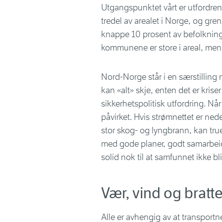
Utgangspunktet vårt er utfordren
tredel av arealet i Norge, og grens
knappe 10 prosent av befolkning
kommunene er store i areal, men 
Nord-Norge står i en særstilling
kan «alt» skje, enten det er kriser
sikkerhetspolitisk utfordring. Når
påvirket. Hvis strømnettet er ned
stor skog- og lyngbrann, kan tru
med gode planer, godt samarbeid p
solid nok til at samfunnet ikke blir 
Vær, vind og bratte 
Alle er avhengig av at transportne