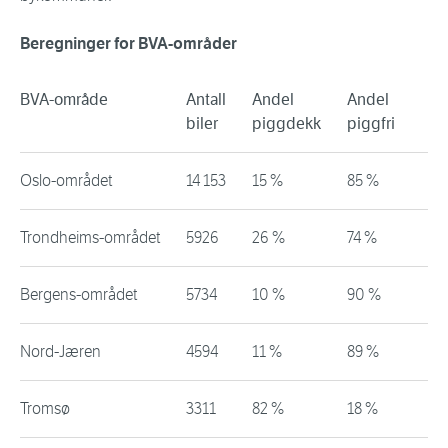
Beregninger for BVA-områder
BVA-område
Antall
Andel
Andel
biler
piggdekk
piggfri
Oslo-området
14 153
15 %
85 %
Trondheims-området
5926
26 %
74 %
Bergens-området
5734
10 %
90 %
Nord-Jæren
4594
11 %
89 %
Tromsø
3311
82 %
18 %