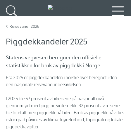
Gå til hovedinnhold
Søk
Meny
Reisevaner 2025
Piggdekkandeler 2025
Statens vegvesen beregner den offisielle
statistikken for bruk av piggdekk i Norge.
Fra 2025 er piggdekkandelen i norske byer beregnet i den
den nasjonale reisevaneundersøkelsen.
I 2025 ble 67 prosent av bilreisene på nasjonalt nivå
gjennomført med piggfrie vinterdekk. 32 prosent av reisene
ble foretatt med piggdekk på bilen. Bruk av piggdekk påvirkes
i stor grad påvirkes av klima, kjøreforhold, topografi og lokale
piggdekkavgifter.