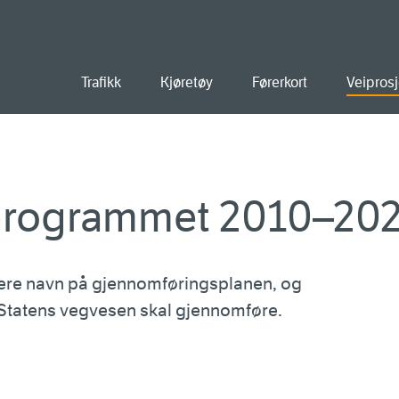
old
Trafikk
Kjøretøy
Førerkort
Veiprosj
programmet 2010–20
gere navn på gjennomføringsplanen, og
TP Statens vegvesen skal gjennomføre.