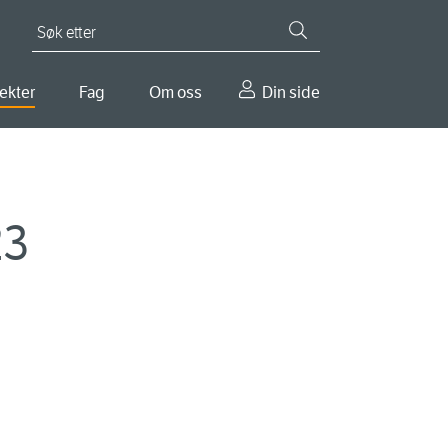
Søk etter
ekter
Fag
Om oss
Din side
23