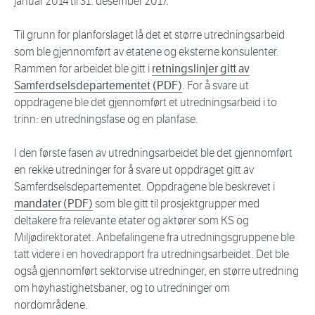
januar 2014 til 31. desember 2017.
Til grunn for planforslaget lå det et større utredningsarbeid
som ble gjennomført av etatene og eksterne konsulenter.
Rammen for arbeidet ble gitt i
retningslinjer gitt av
Samferdselsdepartementet (PDF)
. For å svare ut
oppdragene ble det gjennomført et utredningsarbeid i to
trinn: en utredningsfase og en planfase.
I den første fasen av utredningsarbeidet ble det gjennomført
en rekke utredninger for å svare ut oppdraget gitt av
Samferdselsdepartementet. Oppdragene ble beskrevet i
mandater (PDF)
som ble gitt til prosjektgrupper med
deltakere fra relevante etater og aktører som KS og
Miljødirektoratet. Anbefalingene fra utredningsgruppene ble
tatt videre i en hovedrapport fra utredningsarbeidet. Det ble
også gjennomført sektorvise utredninger, en større utredning
om høyhastighetsbaner, og to utredninger om
nordområdene.