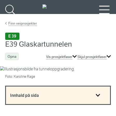
Gå til hovudinnhald
Søk
Meny
Finn veiprosjekter
E 39
E39 Glaskartunnelen
Opna
Vis prosjektfaser
Skjul prosjektfaser
Foto: Karoline Rage
Innhald på sida