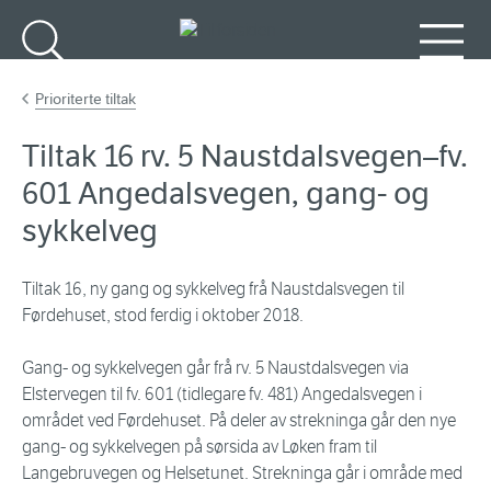
Gå til hovedinnhold
Søk
Meny
Prioriterte tiltak
Tiltak 16 rv. 5 Naustdalsvegen–fv.
601 Angedalsvegen, gang- og
sykkelveg
Tiltak 16, ny gang og sykkelveg frå Naustdalsvegen til
Førdehuset, stod ferdig i oktober 2018.
Gang- og sykkelvegen går frå rv. 5 Naustdalsvegen via
Elstervegen til fv. 601 (tidlegare fv. 481) Angedalsvegen i
området ved Førdehuset. På deler av strekninga går den nye
gang- og sykkelvegen på sørsida av Løken fram til
Langebruvegen og Helsetunet. Strekninga går i område med