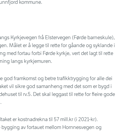
Sunnfjord kommune.
angs Kyrkjevegen frå Elstervegen (Førde barneskule),
en. Målet er å legge til rette for gåande og syklande i
g med fortau forbi Førde kyrkje, vert det lagt til rette
ekning langs kyrkjemuren.
e god framkomst og betre trafikktrygging for alle dei
taket vil sikre god samanheng med det som er bygd i
ehuset til rv.5. Det skal leggast til rette for fleire gode
.
taket er kostnadrekna til 57 mill.kr (i 2021-kr).
te bygging av fortauet mellom Hornnesvegen og