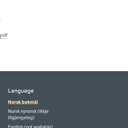
f
.pdf
Language
Norsk bokmål
Norsk nynorsk (ikkje
tilgjengeleg)
English (not available)