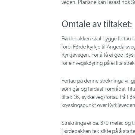
vegen. Planane kan lesast hos 
Omtale av tiltaket:
Førdepakken skal bygge fortau l
forbi Førde kyrkje til Angedalsveg
Kyrkjevegen. For å få ei god løysin
for einvegskøyring på ei lita str
Fortau på denne strekninga vil gj
som går og ferdast i området Til
tiltak 16, sykkelveg/fortau frå Førd
kryssingspunkt over Kyrkjevegen
Strekninga er ca. 870 meter, og til
Førdepakken tek sikte på å star