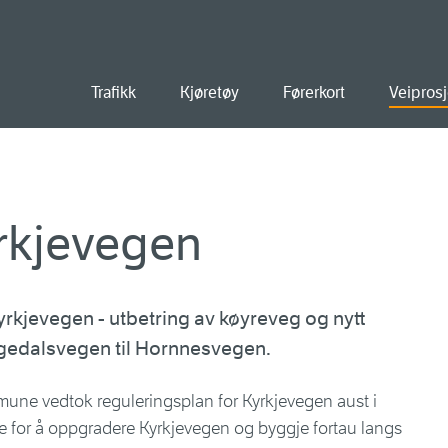
old
Trafikk
Kjøretøy
Førerkort
Veiprosj
yrkjevegen
yrkjevegen - utbetring av køyreveg og nytt
ngedalsvegen til Hornnesvegen.
ne vedtok reguleringsplan for Kyrkjevegen aust i
tte for å oppgradere Kyrkjevegen og byggje fortau langs