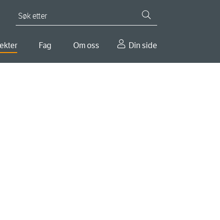
Søk etter
ekter
Fag
Om oss
Din side