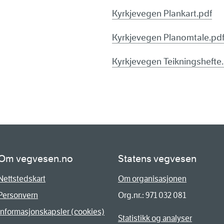
Kyrkjevegen Plankart.pdf
Kyrkjevegen Planomtale.pd
Kyrkjevegen Teikningshefte
Om vegvesen.no
Statens vegvesen
Nettstedskart
Om organisasjonen
Personvern
Org.nr.: 971 032 081
Informasjonskapsler (cookies)
Statistikk og analyser