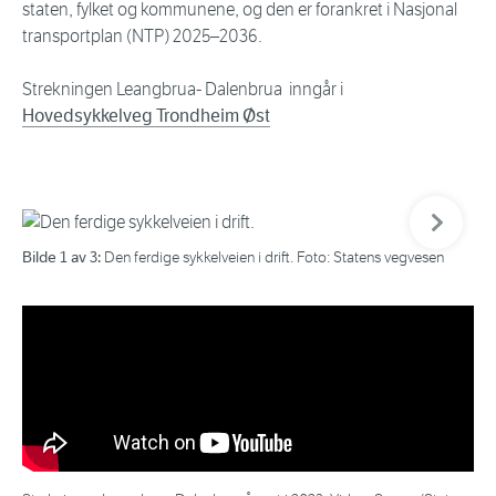
staten, fylket og kommunene, og den er forankret i Nasjonal
transportplan (NTP) 2025–2036.
Strekningen Leangbrua- Dalenbrua inngår i
Hovedsykkelveg Trondheim Øst
Neste bi
Bilde 1 av 3:
Bil
Den ferdige sykkelveien i drift. Foto: Statens vegvesen