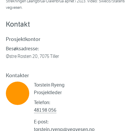
Strekningen Leangbrua-Dalenbrua åpnet i 2023. Video: Sweco/Statens
vegvesen.
Kontakt
Prosjektkontor
Besøksadresse:
Østre Rosten 20, 7075 Tiller
Kontakter
Torstein Ryeng
Prosjektleder
Telefon:
481 98 056
E-post:
torstein.ryeng@vegvesen.no