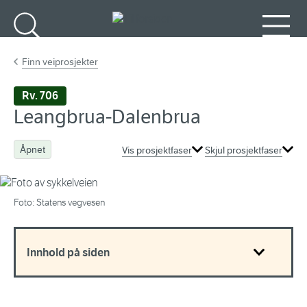
Gå til hovedinnhold
Søk
Meny
Finn veiprosjekter
Rv. 706
Leangbrua-Dalenbrua
Åpnet
Vis prosjektfaser
Skjul prosjektfaser
Foto: Statens vegvesen
Innhold på siden