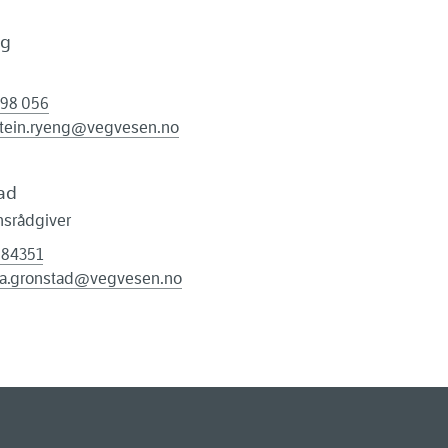
ng
 98 056
stein.ryeng@vegvesen.no
ad
srådgiver
 84351
da.gronstad@vegvesen.no