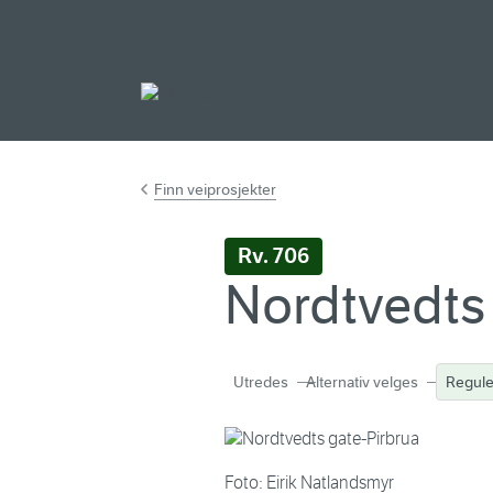
Gå til hovedinnh
Finn veiprosjekter
Rv. 706
Nordtvedts
Utredes
Alternativ velges
Regule
Foto: Eirik Natlandsmyr