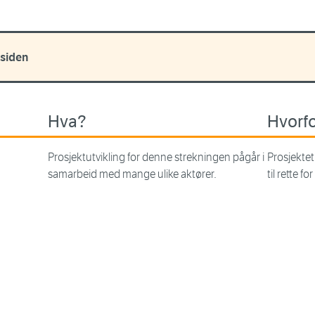
 siden
Hva?
Hvorf
Prosjektutvikling for denne strekningen pågår i
Prosjektet
samarbeid med mange ulike aktører.
til rette fo