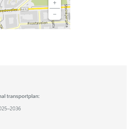
+
−
al transportplan:
025–2036