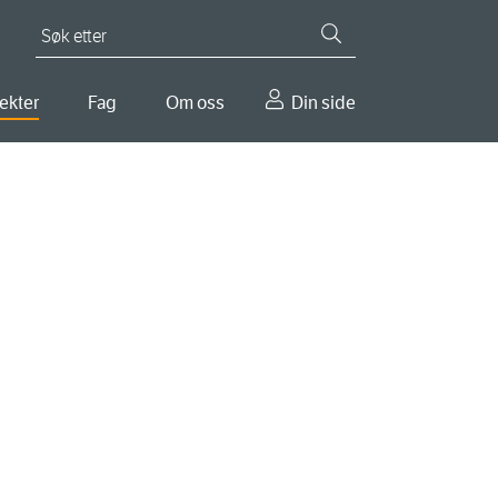
Søk etter
ekter
Fag
Om oss
Din side