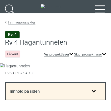
Gå til hovedinnhold
Søk
Meny
Finn veiprosjekter
Rv. 4
Rv 4 Hagantunnelen
På vent
Vis prosjektfaser
Skjul prosjektfaser
Foto: CC BY-SA 3.0
Innhold på siden