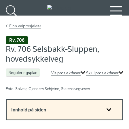
Gå til hovedinnhold
Søk
Meny
Finn veiprosjekter
Rv. 706
Rv. 706 Selsbakk-Sluppen,
hovedsykkelveg
Reguleringsplan
Vis prosjektfaser
Skjul prosjektfaser
Foto: Solveig Gjendem Schjetne, Statens vegvesen
Innhold på siden