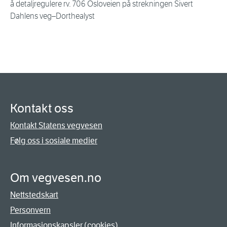
å detaljregulere rv. 706 Osloveien på strekningen Sivert
Dahlens veg–Dorthealyst
Kontakt oss
Kontakt Statens vegvesen
Følg oss i sosiale medier
Om vegvesen.no
Nettstedskart
Personvern
Informasjonskapsler (cookies)