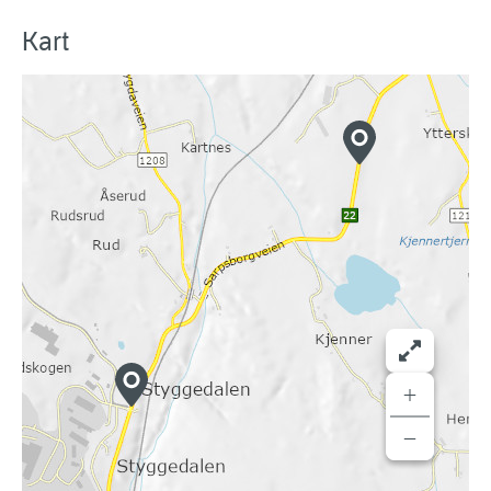
Kart
+
−