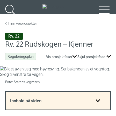
Gå til hovedinnhold
Søk
Meny
Finn veiprosjekter
Rv. 22
Rv. 22 Rudskogen – Kjenner
Reguleringsplan
Vis prosjektfaser
Skjul prosjektfaser
Foto: Statens vegvesen
Innhold på siden