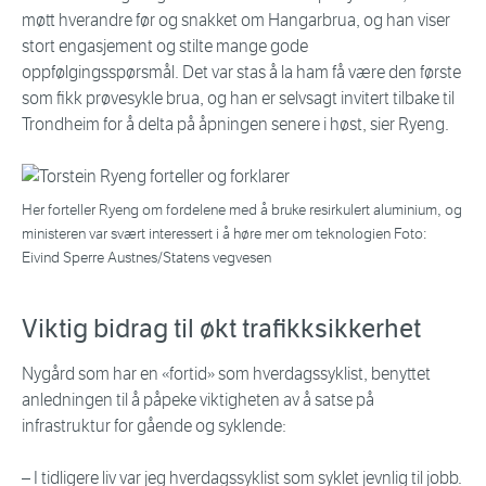
møtt hverandre før og snakket om Hangarbrua, og han viser
stort engasjement og stilte mange gode
oppfølgingsspørsmål. Det var stas å la ham få være den første
som fikk prøvesykle brua, og han er selvsagt invitert tilbake til
Trondheim for å delta på åpningen senere i høst, sier Ryeng.
Her forteller Ryeng om fordelene med å bruke resirkulert aluminium, og
ministeren var svært interessert i å høre mer om teknologien Foto:
Eivind Sperre Austnes/Statens vegvesen
Viktig bidrag til økt trafikksikkerhet
Nygård som har en «fortid» som hverdagssyklist, benyttet
anledningen til å påpeke viktigheten av å satse på
infrastruktur for gående og syklende:
– I tidligere liv var jeg hverdagssyklist som syklet jevnlig til jobb.