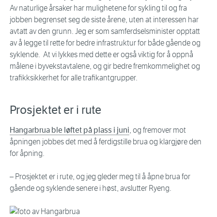
Av naturlige årsaker har mulighetene for sykling til og fra
jobben begrenset seg de siste årene, uten at interessen har
avtatt av den grunn. Jeg er som samferdselsminister opptatt
av å legge til rette for bedre infrastruktur for både gående og
syklende. At vi lykkes med dette er også viktig for å oppnå
målene i byvekstavtalene, og gir bedre fremkommelighet og
trafikksikkerhet for alle trafikantgrupper.
Prosjektet er i rute
Hangarbrua ble løftet på plass i juni
, og fremover mot
åpningen jobbes det med å ferdigstille brua og klargjøre den
for åpning.
– Prosjektet er i rute, og jeg gleder meg til å åpne brua for
gående og syklende senere i høst, avslutter Ryeng.