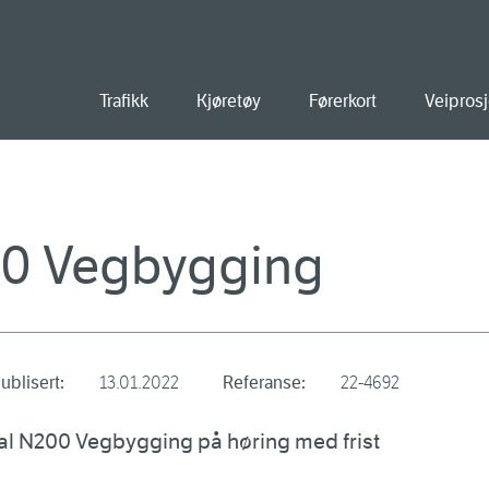
old
Trafikk
Kjøretøy
Førerkort
Veiprosj
00 Vegbygging
ublisert:
13.01.2022
Referanse:
22-4692
al N200 Vegbygging på høring med frist