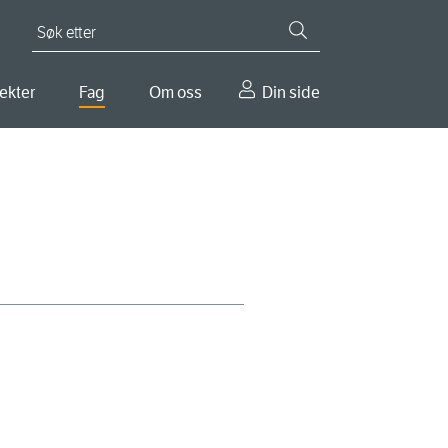
Søk etter
ekter
Fag
Om oss
Din side