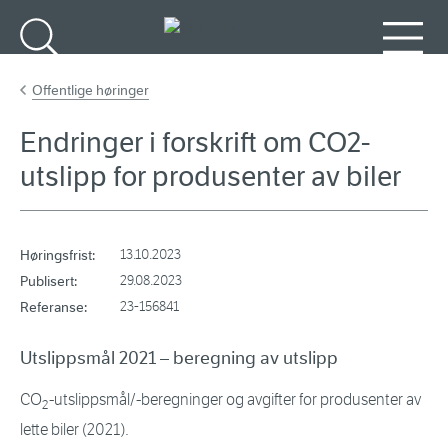
Gå til hovedinnhold
Søk
Meny
Offentlige høringer
Endringer i forskrift om CO2-
utslipp for produsenter av biler
Høringsfrist:
13.10.2023
Publisert:
29.08.2023
Referanse:
23-156841
Utslippsmål 2021 – beregning av utslipp
CO
-utslippsmål/-beregninger og avgifter for produsenter av
2
lette biler (2021).