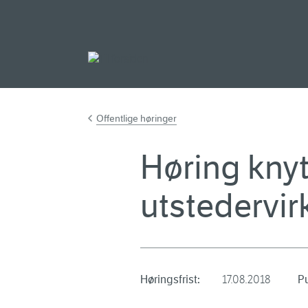
Gå til hovedinnh
Offentlige høringer
Høring knytt
utstedervi
Høringsfrist:
17.08.2018
Pu