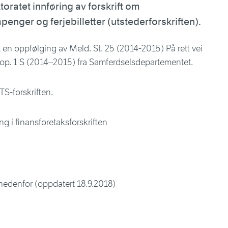
toratet innføring av forskrift om
enger og ferjebilletter (utstederforskriften).
t en oppfølging av Meld. St. 25 (2014-2015) På rett vei
rop. 1 S (2014–2015) fra Samferdselsdepartementet.
TS-forskriften.
g i finansforetaksforskriften
 nedenfor (oppdatert 18.9.2018)