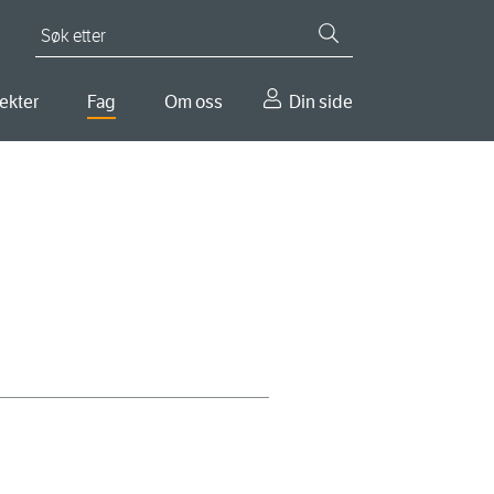
Søk etter
ekter
Fag
Om oss
Din side