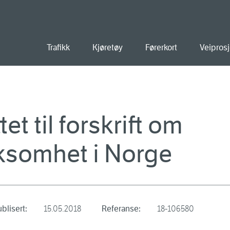
old
Trafikk
Kjøretøy
Førerkort
Veiprosj
et til forskrift om
rksomhet i Norge
blisert:
15.05.2018
Referanse:
18-106580