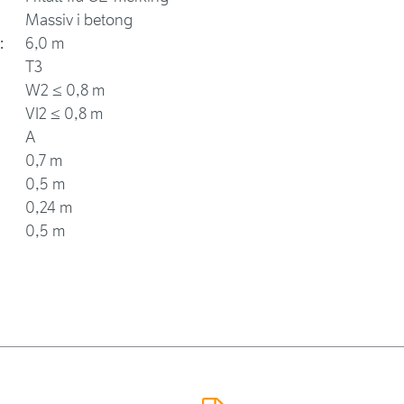
Massiv i betong
:
6,0 m
T3
W2 ≤ 0,8 m
VI2 ≤ 0,8 m
A
0,7 m
0,5 m
0,24 m
0,5 m