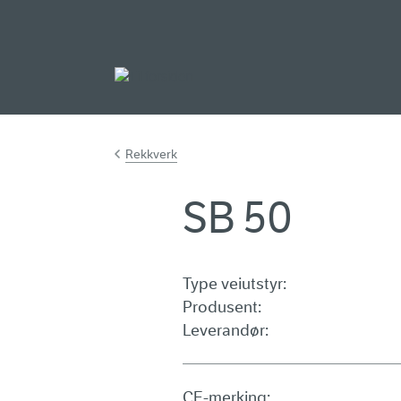
Gå til hovedinnh
Rekkverk
SB 50
Type veiutstyr:
Produsent:
Leverandør:
CE-merking: