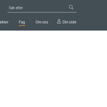
Søk etter
ekter
Fag
Om oss
Din side