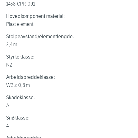
1458-CPR-091
Hovedkomponent material:
Plast element
Stolpeavstand/elementlengde:
2,4 m
Styrkeklasse:
N2
Arbeidsbreddeklasse:
W2 ≤ 0,8 m
Skadeklasse:
A
Snøklasse:
4