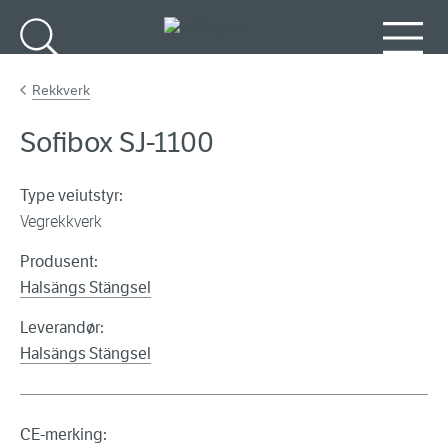
Gå til hovedinnhold
Søk
Meny
Rekkverk
Sofibox SJ-1100
Type veiutstyr:
Vegrekkverk
Produsent:
Halsängs Stängsel
Leverandør:
Halsängs Stängsel
CE-merking: